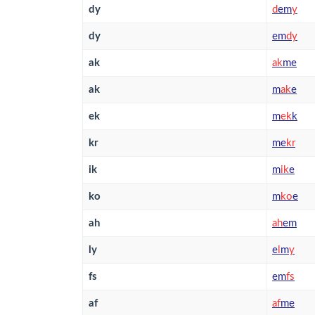
dy
d
em
y
dy
em
d
y
ak
a
k
me
ak
m
a
k
e
ek
m
e
k
k
kr
me
k
r
ik
m
i
k
e
ko
m
k
o
e
ah
a
h
em
ly
e
l
m
y
fs
em
f
s
af
a
f
me