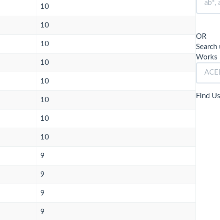
10
10
OR
10
Search 
Works 
10
10
Find U
10
10
10
9
9
9
9