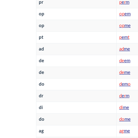
pr
p
e
r
m
op
o
p
em
op
o
p
me
pt
p
em
t
ad
a
d
me
de
d
e
em
de
d
e
me
do
d
em
o
dr
d
e
r
m
di
d
i
me
do
d
o
me
ag
a
g
me