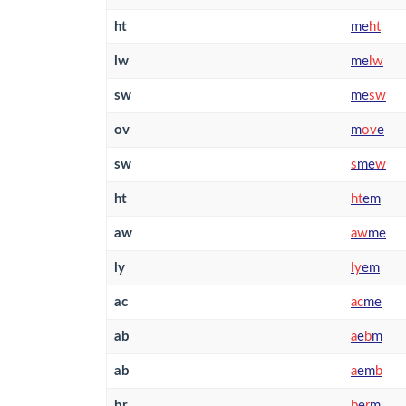
ht
me
h
t
lw
me
l
w
sw
me
s
w
ov
m
o
v
e
sw
s
me
w
ht
h
t
em
aw
a
w
me
ly
l
y
em
ac
a
c
me
ab
a
e
b
m
ab
a
em
b
br
b
e
r
m