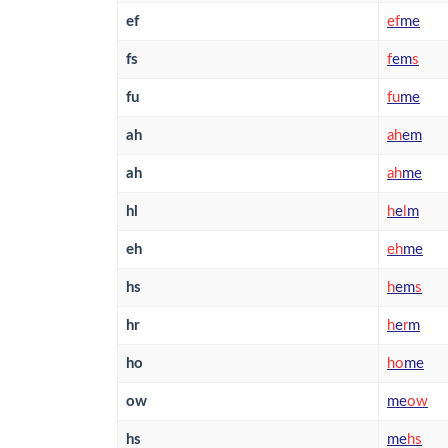
ef
e
f
me
fs
f
em
s
fu
f
u
me
ah
a
h
em
ah
a
h
me
hl
h
e
l
m
eh
e
h
me
hs
h
em
s
hr
h
e
r
m
ho
h
o
me
ow
me
o
w
hs
me
h
s