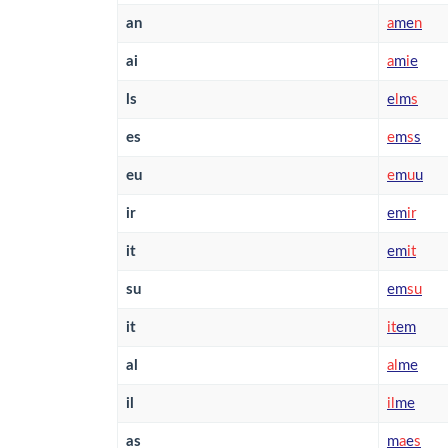
an
a
me
n
ai
a
m
i
e
ls
e
l
m
s
es
e
m
s
s
eu
e
m
u
u
ir
em
i
r
it
em
i
t
su
em
s
u
it
i
t
em
al
a
l
me
il
i
l
me
as
m
a
e
s