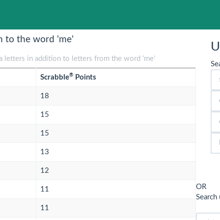
n to the word 'me'
U
 letters in addition to letters from the word 'me'
Se
®
Scrabble
Points
18
15
15
13
12
OR
11
Search 
11