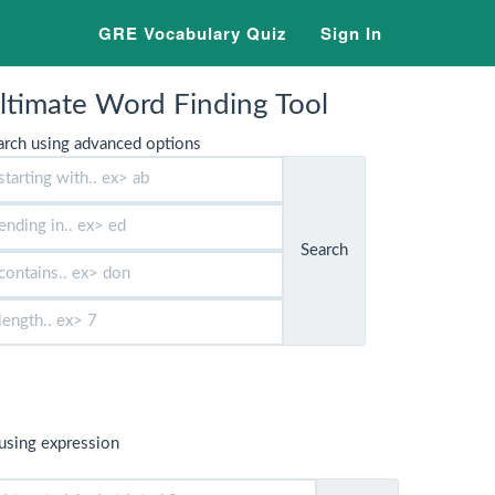
GRE Vocabulary Quiz
Sign In
ltimate Word Finding Tool
arch using advanced options
Search
using expression