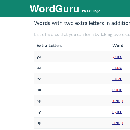
WordGuru
by fatLingo
Words with two extra letters in additio
List of words that you can form by taking two extra
Extra Letters
Word
yz
y
z
me
az
m
a
z
e
ez
m
e
z
e
ax
e
a
x
m
kp
k
em
p
cy
c
y
me
hp
h
em
p