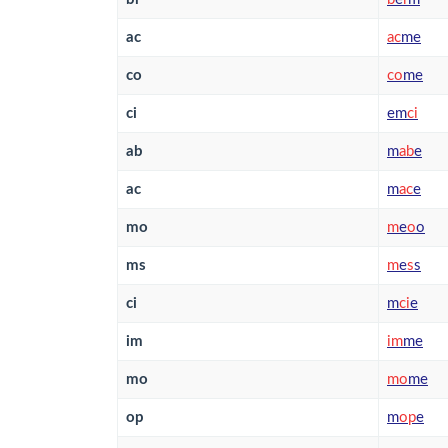
ac
a
c
me
co
c
o
me
ci
em
c
i
ab
m
a
b
e
ac
m
a
c
e
mo
m
e
o
o
ms
m
e
s
s
ci
m
c
i
e
im
i
m
me
mo
m
o
me
op
m
o
p
e