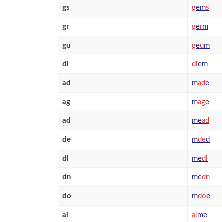
gs
g
em
s
gr
g
e
r
m
gu
g
e
u
m
di
d
i
em
ad
m
a
d
e
ag
m
a
g
e
ad
me
a
d
de
m
d
e
d
dl
me
d
l
dn
me
d
n
do
m
d
o
e
al
a
l
me